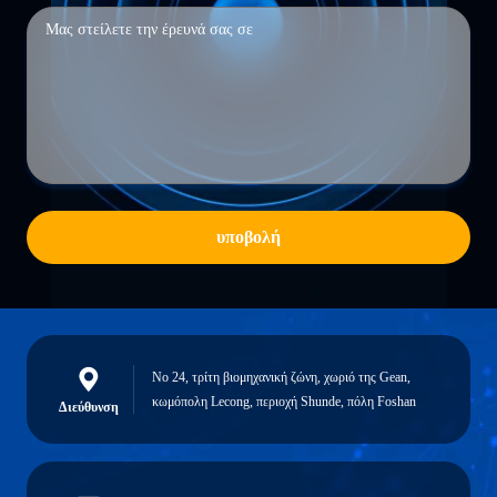
υποβολή
Νο 24, τρίτη βιομηχανική ζώνη, χωριό της Gean,
κωμόπολη Lecong, περιοχή Shunde, πόλη Foshan
Διεύθυνση