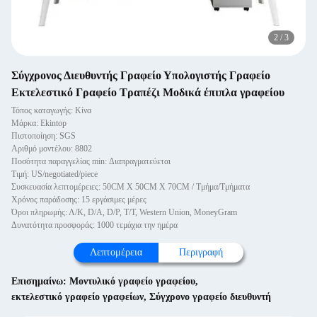
2
/
3
Σύγχρονος Διευθυντής Γραφείο Υπολογιστής Γραφείο
Εκτελεστικό Γραφείο Τραπέζι Μοδικά έπιπλα γραφείου
Τόπος καταγωγής: Κίνα
Μάρκα: Ekintop
Πιστοποίηση: SGS
Αριθμό μοντέλου: 8802
Ποσότητα παραγγελίας min: Διαπραγματεύεται
Τιμή: US/negotiated/piece
Συσκευασία λεπτομέρειες: 50CM X 50CM X 70CM / Τμήμα/Τμήματα
Χρόνος παράδοσης: 15 εργάσιμες μέρες
Όροι πληρωμής: Λ/Κ, D/A, D/P, T/T, Western Union, MoneyGram
Δυνατότητα προσφοράς: 1000 τεμάχια την ημέρα
Λεπτομέρεια
Περιγραφή
Επισημαίνω:
Μοντυλικό γραφείο γραφείου
,
εκτελεστικό γραφείο γραφείων
,
Σύγχρονο γραφείο διευθυντή