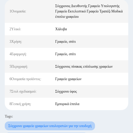
Σύγχρονος Διευθυντής Γραφείο Υπολογιστής
1Ονομασία:
Γραφείο Εκτελεστικό Γραφείο Τραπέζι Μοδικά
έπιπλα γραφείου
2Υλικό:
Χάλυβα
3Χρήση:
Γραφείο, σπίτι
4Εφαρμογή:
Γραφείο, σπίτι
5Περιγραφή:
Σύγχρονος πίνακας επίπλωσης γραφείων
6Ονομασία προϊόντος:
Γραφείο γραφείων
7Στυλ σχεδιασμού:
Σύγχρονο ύφος
8Γενική χρήση:
Εμπορικά έπιπλα
Tags:
Σύγχρονο γραφείο γραφείων υπολογιστών για την υποδοχή