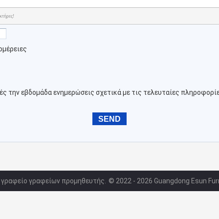
κτήρες!
ομέρειες
ρές την εβδομάδα ενημερώσεις σχετικά με τις τελευταίες πληροφορί
ό γραφείο γραφείων προμηθευτής.
© 2022 - 2026 Guangdong Esun Furn