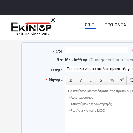
ΣΠΊΤΙ
ΠΡΟΪΌΝΤΑ
Πλ
από:
Να:
Mr. Jeffrey
(
Guangdong Esun Furni
Θέμα:
Μήνυμα: