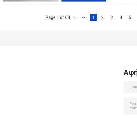
Page 1 of 64
|<
<<
1
2
3
4
5
Αφή