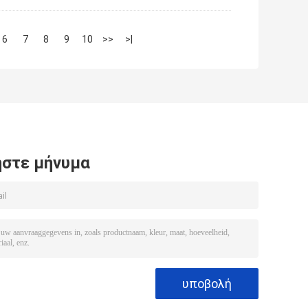
6
7
8
9
10
>>
>|
στε μήνυμα