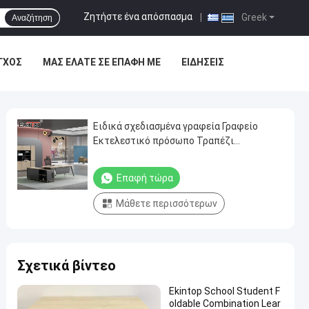
Ζητήστε ένα απόσπασμα
|
Greek
Αναζήτηση
ΓΧΟΣ
ΜΑΣ ΕΛΆΤΕ ΣΕ ΕΠΑΦΉ ΜΕ
ΕΙΔΉΣΕΙΣ
Ειδικά σχεδιασμένα γραφεία Γραφείο
Εκτελεστικό πρόσωπο Τραπέζι
Εκτελεστικό γραφείο Εμπορικό έπιπλο
Επαφή τώρα
Μάθετε περισσότερων
Σχετικά βίντεο
Ekintop School Student F
oldable Combination Lear