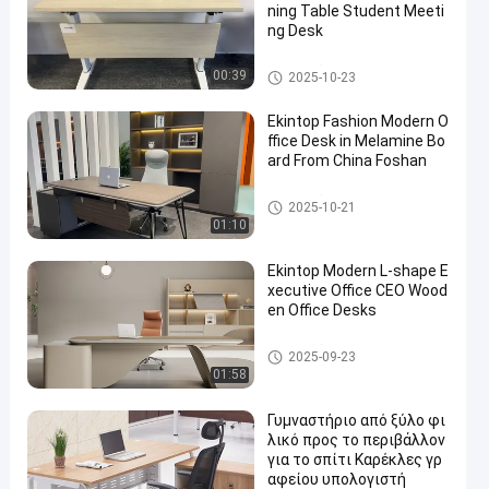
ning Table Student Meeti
ng Desk
εμπορικό γραφείο γραφείων
00:39
2025-10-23
Ekintop Fashion Modern O
ffice Desk in Melamine Bo
ard From China Foshan
εμπορικό γραφείο γραφείων
2025-10-21
01:10
Ekintop Modern L-shape E
xecutive Office CEO Wood
en Office Desks
εμπορικό γραφείο γραφείων
2025-09-23
01:58
Γυμναστήριο από ξύλο φι
λικό προς το περιβάλλον
για το σπίτι Καρέκλες γρ
αφείου υπολογιστή