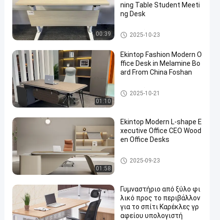
ning Table Student Meeti
ng Desk
εμπορικό γραφείο γραφείων
00:39
2025-10-23
Ekintop Fashion Modern O
ffice Desk in Melamine Bo
ard From China Foshan
εμπορικό γραφείο γραφείων
2025-10-21
01:10
Ekintop Modern L-shape E
xecutive Office CEO Wood
en Office Desks
εμπορικό γραφείο γραφείων
2025-09-23
01:58
Γυμναστήριο από ξύλο φι
λικό προς το περιβάλλον
για το σπίτι Καρέκλες γρ
αφείου υπολογιστή