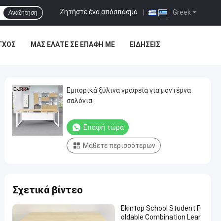
Ζητήστε ένα απόσπασμα
|
Greek
Αναζήτηση
ΓΧΟΣ
ΜΑΣ ΕΛΆΤΕ ΣΕ ΕΠΑΦΉ ΜΕ
ΕΙΔΉΣΕΙΣ
Εμπορικά ξύλινα γραφεία για μοντέρνα
σαλόνια
Επαφή τώρα
Μάθετε περισσότερων
Σχετικά βίντεο
Ekintop School Student F
oldable Combination Lear