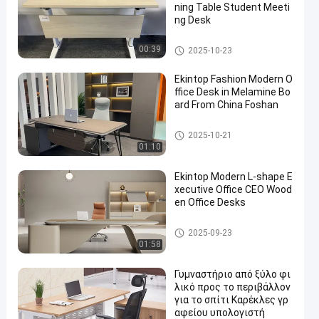
ning Table Student Meeti
ng Desk
εμπορικό γραφείο γραφείων
00:39
2025-10-23
Ekintop Fashion Modern O
ffice Desk in Melamine Bo
ard From China Foshan
εμπορικό γραφείο γραφείων
2025-10-21
01:10
Ekintop Modern L-shape E
xecutive Office CEO Wood
en Office Desks
εμπορικό γραφείο γραφείων
2025-09-23
01:58
Γυμναστήριο από ξύλο φι
λικό προς το περιβάλλον
για το σπίτι Καρέκλες γρ
αφείου υπολογιστή