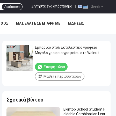
Ζητήστε ένα απόσπασμα
|
Greek
Αναζήτηση
ΓΧΟΣ
ΜΑΣ ΕΛΆΤΕ ΣΕ ΕΠΑΦΉ ΜΕ
ΕΙΔΉΣΕΙΣ
Εμπορικό στυλ Εκτελεστικό γραφείο
Μεγάλο γραφείο γραφείου στο Walnut
Wood
Επαφή τώρα
Μάθετε περισσότερων
Σχετικά βίντεο
Ekintop School Student F
oldable Combination Lear