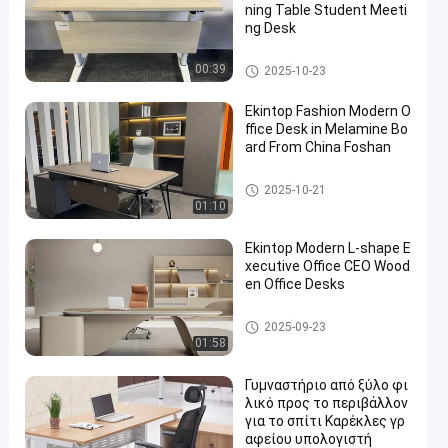
ning Table Student Meeti
ng Desk
εμπορικό γραφείο γραφείων
00:39
2025-10-23
Ekintop Fashion Modern O
ffice Desk in Melamine Bo
ard From China Foshan
εμπορικό γραφείο γραφείων
2025-10-21
01:10
Ekintop Modern L-shape E
xecutive Office CEO Wood
en Office Desks
εμπορικό γραφείο γραφείων
2025-09-23
01:58
Γυμναστήριο από ξύλο φι
λικό προς το περιβάλλον
για το σπίτι Καρέκλες γρ
αφείου υπολογιστή