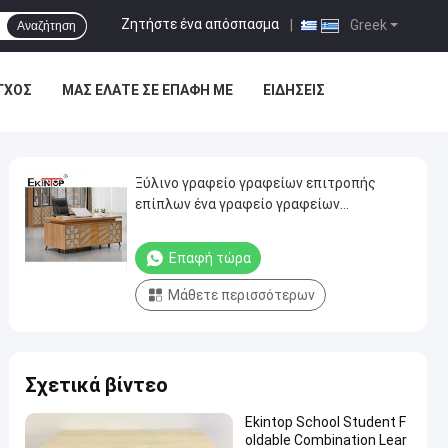
Ζητήστε ένα απόσπασμα
|
Greek
Αναζήτηση
ΓΧΟΣ
ΜΑΣ ΕΛΆΤΕ ΣΕ ΕΠΑΦΉ ΜΕ
ΕΙΔΉΣΕΙΣ
Ξύλινο γραφείο γραφείων επιτροπής
επίπλων ένα γραφείο γραφείων
επιτραπέζιου προσωπικού Seater
Επαφή τώρα
Μάθετε περισσότερων
Σχετικά βίντεο
Ekintop School Student F
oldable Combination Lear