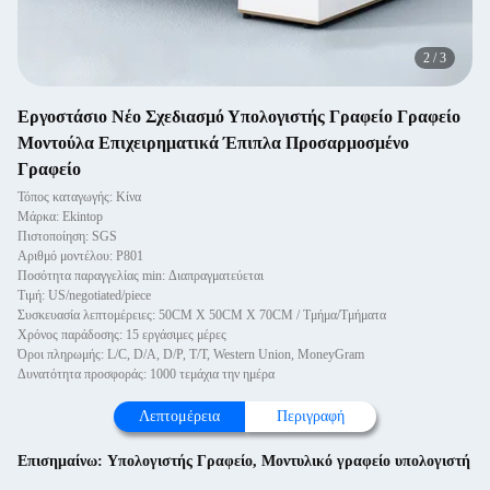
2
/
3
Εργοστάσιο Νέο Σχεδιασμό Υπολογιστής Γραφείο Γραφείο
Μοντούλα Επιχειρηματικά Έπιπλα Προσαρμοσμένο
Γραφείο
Τόπος καταγωγής: Κίνα
Μάρκα: Ekintop
Πιστοποίηση: SGS
Αριθμό μοντέλου: P801
Ποσότητα παραγγελίας min: Διαπραγματεύεται
Τιμή: US/negotiated/piece
Συσκευασία λεπτομέρειες: 50CM X 50CM X 70CM / Τμήμα/Τμήματα
Χρόνος παράδοσης: 15 εργάσιμες μέρες
Όροι πληρωμής: L/C, D/A, D/P, T/T, Western Union, MoneyGram
Δυνατότητα προσφοράς: 1000 τεμάχια την ημέρα
Λεπτομέρεια
Περιγραφή
Επισημαίνω:
Υπολογιστής Γραφείο
,
Μοντυλικό γραφείο υπολογιστή