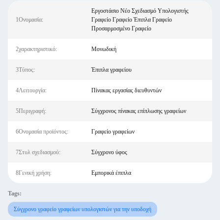
Εργοστάσιο Νέο Σχεδιασμό Υπολογιστής
1Ονομασία:
Γραφείο Γραφείο Έπιπλα Γραφείο
Προσαρμοσμένο Γραφείο
2χαρακτηριστικό:
Μονωδική
3Τύπος:
Έπιπλα γραφείου
4Λειτουργία:
Πίνακας εργασίας διευθυντών
5Περιγραφή:
Σύγχρονος πίνακας επίπλωσης γραφείων
6Ονομασία προϊόντος:
Γραφείο γραφείων
7Στυλ σχεδιασμού:
Σύγχρονο ύφος
8Γενική χρήση:
Εμπορικά έπιπλα
Tags:
Σύγχρονο γραφείο γραφείων υπολογιστών για την υποδοχή