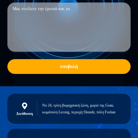
υποβολή
Νο 24, τρίτη βιομηχανική ζώνη, χωριό της Gean,
κωμόπολη Lecong, περιοχή Shunde, πόλη Foshan
Διεύθυνση