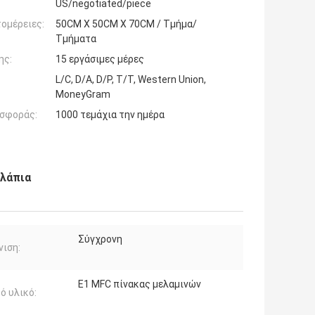
US/negotiated/piece
ομέρειες:
50CM X 50CM X 70CM / Τμήμα/
Τμήματα
ης:
15 εργάσιμες μέρες
L/C, D/A, D/P, T/T, Western Union,
MoneyGram
σφοράς:
1000 τεμάχια την ημέρα
υλάπια
Σύγχρονη
ιση:
E1 MFC πίνακας μελαμινών
ό υλικό: