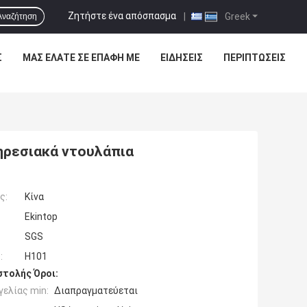
Ζητήστε ένα απόσπασμα
|
Greek
Αναζήτηση
Σ
ΜΑΣ ΕΛΆΤΕ ΣΕ ΕΠΑΦΉ ΜΕ
ΕΙΔΉΣΕΙΣ
ΠΕΡΙΠΤΏΣΕΙΣ
ηρεσιακά ντουλάπια
ς:
Κίνα
Ekintop
SGS
:
H101
τολής Όροι:
ελίας min:
Διαπραγματεύεται