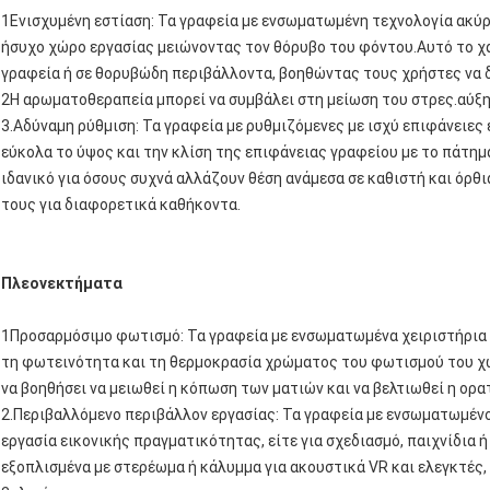
1Ενισχυμένη εστίαση: Τα γραφεία με ενσωματωμένη τεχνολογία ακύ
ήσυχο χώρο εργασίας μειώνοντας τον θόρυβο του φόντου.Αυτό το χα
γραφεία ή σε θορυβώδη περιβάλλοντα, βοηθώντας τους χρήστες να 
2Η αρωματοθεραπεία μπορεί να συμβάλει στη μείωση του στρες.αύξηση
3.Αδύναμη ρύθμιση: Τα γραφεία με ρυθμιζόμενες με ισχύ επιφάνειες
εύκολα το ύψος και την κλίση της επιφάνειας γραφείου με το πάτημ
ιδανικό για όσους συχνά αλλάζουν θέση ανάμεσα σε καθιστή και όρθ
τους για διαφορετικά καθήκοντα.
Πλεονεκτήματα
1Προσαρμόσιμο φωτισμό: Τα γραφεία με ενσωματωμένα χειριστήρια
τη φωτεινότητα και τη θερμοκρασία χρώματος του φωτισμού του χ
να βοηθήσει να μειωθεί η κόπωση των ματιών και να βελτιωθεί η ορ
2.Περιβαλλόμενο περιβάλλον εργασίας: Τα γραφεία με ενσωματωμέν
εργασία εικονικής πραγματικότητας, είτε για σχεδιασμό, παιχνίδια 
εξοπλισμένα με στερέωμα ή κάλυμμα για ακουστικά VR και ελεγκτές