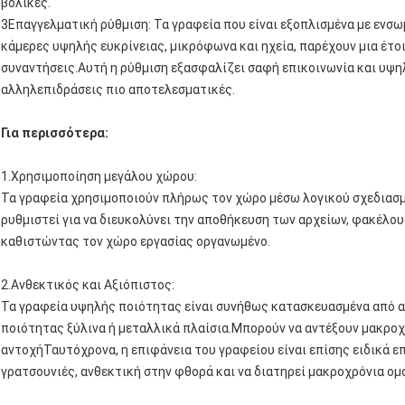
βολικές.
3Επαγγελματική ρύθμιση: Τα γραφεία που είναι εξοπλισμένα με εν
κάμερες υψηλής ευκρίνειας, μικρόφωνα και ηχεία, παρέχουν μια έτο
συναντήσεις.Αυτή η ρύθμιση εξασφαλίζει σαφή επικοινωνία και υψη
αλληλεπιδράσεις πιο αποτελεσματικές.
Για περισσότερα:
1.
Χρησιμοποίηση μεγάλου χώρου
:
Τα γραφεία χρησιμοποιούν πλήρως τον χώρο μέσω λογικού σχεδιασμο
ρυθμιστεί για να διευκολύνει την αποθήκευση των αρχείων, φακέλου
καθιστώντας τον χώρο εργασίας οργανωμένο.
2.
Ανθεκτικός και Αξιόπιστος
:
Τα γραφεία υψηλής ποιότητας είναι συνήθως κατασκευασμένα από α
ποιότητας ξύλινα ή μεταλλικά πλαίσια.Μπορούν να αντέξουν μακροχ
αντοχήΤαυτόχρονα, η επιφάνεια του γραφείου είναι επίσης ειδικά επ
γρατσουνιές, ανθεκτική στην φθορά και να διατηρεί μακροχρόνια ομ