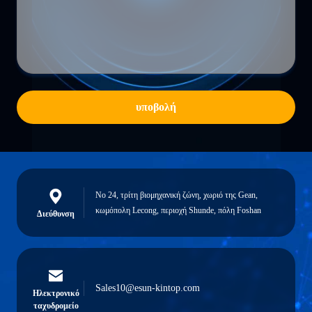
υποβολή
Νο 24, τρίτη βιομηχανική ζώνη, χωριό της Gean,
κωμόπολη Lecong, περιοχή Shunde, πόλη Foshan
Διεύθυνση
Sales10@esun-kintop.com
Ηλεκτρονικό
ταχυδρομείο