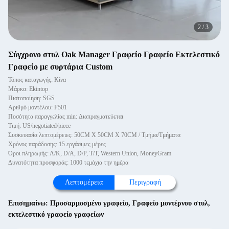
2
/
3
Σύγχρονο στυλ Oak Manager Γραφείο Γραφείο Εκτελεστικό
Γραφείο με συρτάρια Custom
Τόπος καταγωγής: Κίνα
Μάρκα: Ekintop
Πιστοποίηση: SGS
Αριθμό μοντέλου: F501
Ποσότητα παραγγελίας min: Διαπραγματεύεται
Τιμή: US/negotiated/piece
Συσκευασία λεπτομέρειες: 50CM X 50CM X 70CM / Τμήμα/Τμήματα
Χρόνος παράδοσης: 15 εργάσιμες μέρες
Όροι πληρωμής: Λ/Κ, D/A, D/P, T/T, Western Union, MoneyGram
Δυνατότητα προσφοράς: 1000 τεμάχια την ημέρα
Λεπτομέρεια
Περιγραφή
Επισημαίνω:
Προσαρμοσμένο γραφείο
,
Γραφείο μοντέρνου στυλ
,
εκτελεστικό γραφείο γραφείων