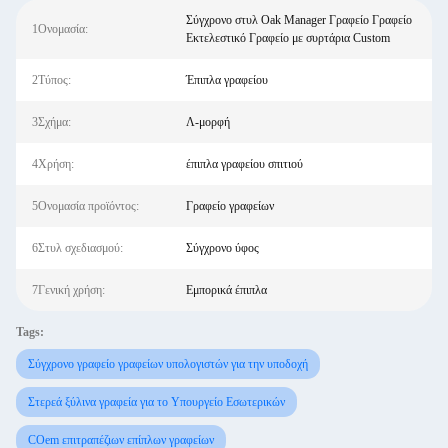
Σύγχρονο στυλ Oak Manager Γραφείο Γραφείο
1Ονομασία:
Εκτελεστικό Γραφείο με συρτάρια Custom
2Τύπος:
Έπιπλα γραφείου
3Σχήμα:
Λ-μορφή
4Χρήση:
έπιπλα γραφείου σπιτιού
5Ονομασία προϊόντος:
Γραφείο γραφείων
6Στυλ σχεδιασμού:
Σύγχρονο ύφος
7Γενική χρήση:
Εμπορικά έπιπλα
Tags:
Σύγχρονο γραφείο γραφείων υπολογιστών για την υποδοχή
Στερεά ξύλινα γραφεία για το Υπουργείο Εσωτερικών
COem επιτραπέζιων επίπλων γραφείων