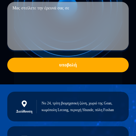
υποβολή
Νο 24, τρίτη βιομηχανική ζώνη, χωριό της Gean,
κωμόπολη Lecong, περιοχή Shunde, πόλη Foshan
Διεύθυνση