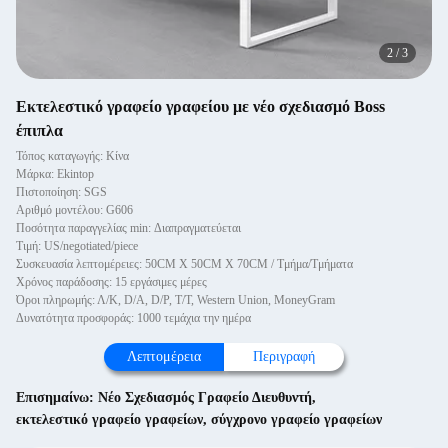
2
/
3
Εκτελεστικό γραφείο γραφείου με νέο σχεδιασμό Boss
έπιπλα
Τόπος καταγωγής: Κίνα
Μάρκα: Ekintop
Πιστοποίηση: SGS
Αριθμό μοντέλου: G606
Ποσότητα παραγγελίας min: Διαπραγματεύεται
Τιμή: US/negotiated/piece
Συσκευασία λεπτομέρειες: 50CM X 50CM X 70CM / Τμήμα/Τμήματα
Χρόνος παράδοσης: 15 εργάσιμες μέρες
Όροι πληρωμής: Λ/Κ, D/A, D/P, T/T, Western Union, MoneyGram
Δυνατότητα προσφοράς: 1000 τεμάχια την ημέρα
Λεπτομέρεια
Περιγραφή
Επισημαίνω:
Νέο Σχεδιασμός Γραφείο Διευθυντή
,
εκτελεστικό γραφείο γραφείων
,
σύγχρονο γραφείο γραφείων