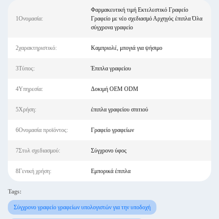
Φαρμακευτική τιμή Εκτελεστικό Γραφείο
1Ονομασία:
Γραφείο με νέο σχεδιασμό Αρχηγός έπιπλα Όλα
σύγχρονα γραφείο
2χαρακτηριστικό:
Καμπριολέ, μπογιά για ψήσιμο
3Τύπος:
Έπιπλα γραφείου
4Υπηρεσία:
Δοκιμή OEM ODM
5Χρήση:
έπιπλα γραφείου σπιτιού
6Ονομασία προϊόντος:
Γραφείο γραφείων
7Στυλ σχεδιασμού:
Σύγχρονο ύφος
8Γενική χρήση:
Εμπορικά έπιπλα
Tags:
Σύγχρονο γραφείο γραφείων υπολογιστών για την υποδοχή