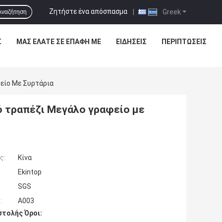
Ζητήστε ένα απόσπασμα
|
Greek
Αναζήτηση
Σ
ΜΑΣ ΕΛΆΤΕ ΣΕ ΕΠΑΦΉ ΜΕ
ΕΙΔΉΣΕΙΣ
ΠΕΡΙΠΤΏΣΕΙΣ
φείο Με Συρτάρια
ό τραπέζι Μεγάλο γραφείο με
ς:
Κίνα
Ekintop
SGS
:
A003
τολής Όροι: