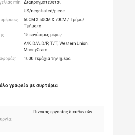
ελίας min:
Διαπραγματεύεται
US/negotiated/piece
ομέρειες:
50CM X 50CM X 70CM / Τμήμα/
Τμήματα
ης:
15 εργάσιμες μέρες
Λ/Κ, D/A, D/P, T/T, Western Union,
MoneyGram
σφοράς:
1000 τεμάχια την ημέρα
άλο γραφείο με συρτάρια
Πίνακας εργασίας διευθυντών
υργία: