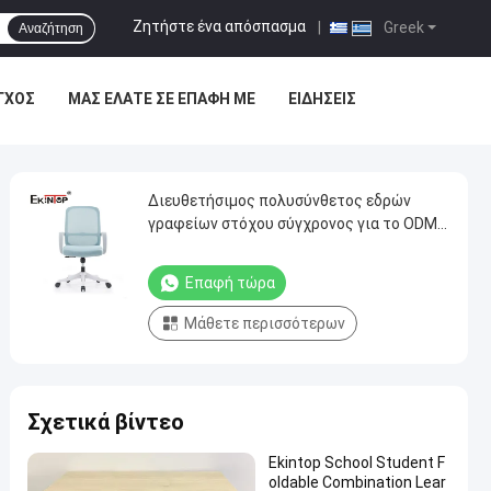
Ζητήστε ένα απόσπασμα
|
Greek
Αναζήτηση
ΓΧΟΣ
ΜΑΣ ΕΛΆΤΕ ΣΕ ΕΠΑΦΉ ΜΕ
ΕΙΔΉΣΕΙΣ
Διευθετήσιμος πολυσύνθετος εδρών
γραφείων στόχου σύγχρονος για το ODM
cOem αιθουσών
Επαφή τώρα
Μάθετε περισσότερων
Σχετικά βίντεο
Ekintop School Student F
oldable Combination Lear