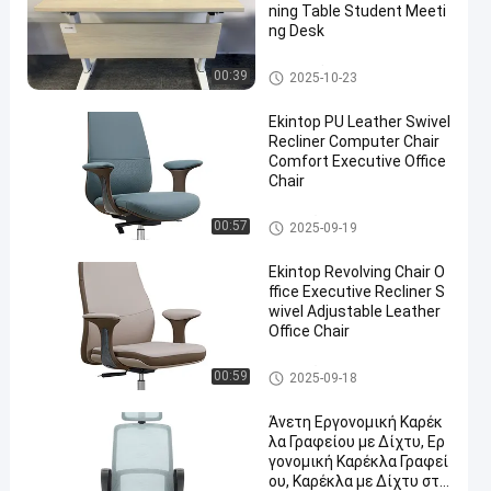
ning Table Student Meeti
ng Desk
εμπορικό γραφείο γραφείων
00:39
2025-10-23
Ekintop PU Leather Swivel
Recliner Computer Chair
Comfort Executive Office
Chair
Υψηλή έδρα πίσω γραφείων
00:57
2025-09-19
Ekintop Revolving Chair O
ffice Executive Recliner S
wivel Adjustable Leather
Office Chair
Υψηλή έδρα πίσω γραφείων
00:59
2025-09-18
Άνετη Εργονομική Καρέκ
λα Γραφείου με Δίχτυ, Ερ
γονομική Καρέκλα Γραφεί
ου, Καρέκλα με Δίχτυ στη